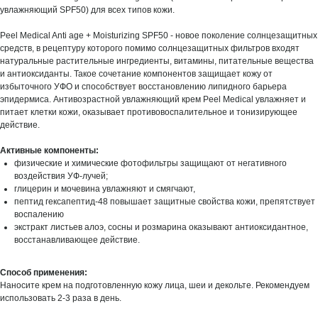
увлажняющий SPF50) для всех типов кожи.
Peel Medical Anti age + Moisturizing SPF50 - новое поколение солнцезащитных
средств, в рецептуру которого помимо солнцезащитных фильтров входят
натуральные растительные ингредиенты, витамины, питательные вещества
и антиоксиданты. Такое сочетание компонентов защищает кожу от
избыточного УФО и способствует восстановлению липидного барьера
эпидермиса. Антивозрастной увлажняющий крем Peel Medical увлажняет и
питает клетки кожи, оказывает противовоспалительное и тонизирующее
действие.
Активные компоненты:
физические и химические фотофильтры защищают от негативного
воздействия УФ-лучей;
глицерин и мочевина увлажняют и смягчают,
пептид гексапептид-48 повышает защитные свойства кожи, препятствует
воспалению
экстракт листьев алоэ, сосны и розмарина оказывают антиоксидантное,
восстанавливающее действие.
Способ применения:
Наносите крем на подготовленную кожу лица, шеи и декольте. Рекомендуем
использовать 2-3 раза в день.