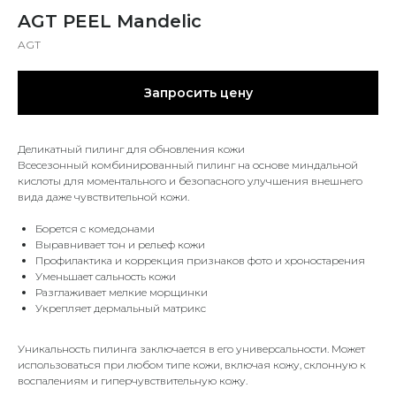
AGT PEEL Mandelic
AGT
Запросить цену
Деликатный пилинг для обновления кожи
Всесезонный комбинированный пилинг на основе миндальной
кислоты для моментального и безопасного улучшения внешнего
вида даже чувствительной кожи.
Борется с комедонами
Выравнивает тон и рельеф кожи
Профилактика и коррекция признаков фото и хроностарения
Уменьшает сальность кожи
Разглаживает мелкие морщинки
Укрепляет дермальный матрикс
Уникальность пилинга заключается в его универсальности. Может
использоваться при любом типе кожи, включая кожу, склонную к
воспалениям и гиперчувствительную кожу.