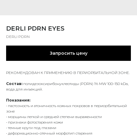
DERLI PDRN EYES
DERLI PDRN
Запросить цену
РЕКОМЕНДОВАН К ПРИМЕНЕНИЮ В ПЕРИОРБИТАЛЬНОЙ ЗОНЕ.
Состав:
полидезоксирибонуклеотиды (PDRN) 1% MW 100–150 kDa,
вода для инъекций.
Показания:
• пастозность и атоничность кожных покровов в периорбитальной
зоне
• морщины легкой и средней степени выраженности
• признаки фотостарения кожи
• темные круги под глазами
• деформационно-отечный морфотип старения