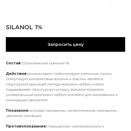
SILANOL 1%
Запросить цену
Состав:
Органический кремний 1%
Действие:
антиоксидант, стабилизирует клеточные стенки,
стимулирует коллагеновые волокна и эластин, является
структурной единицей липидо жировых мебран клеток,
поддерживает структурную укладку волокон коллагена,
универсальный компонент любого коктейля для омоложения и
ликвидации целлюлита.
Показания:
антиэдж программы, липолитические программы,
целлюлит, алопеция.
Противопоказания:
повышенная чувствительность к