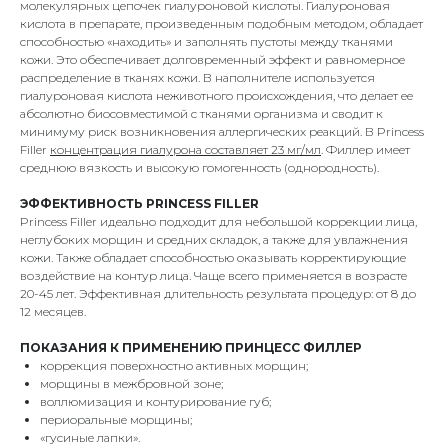
молекулярных цепочек гиалуроновой кислоты. Гиалуроновая
кислота в препарате, произведенным подобным методом, обладает
способностью «находить» и заполнять пустоты между тканями
кожи. Это обеспечивает долговременный эффект и равномерное
распределение в тканях кожи. В наполнителе используется
гиалуроновая кислота неживотного происхождения, что делает ее
абсолютно биосовместимой с тканями организма и сводит к
минимуму риск возникновения аллергических реакций. В Princess
Filler
концентрация гиалурона составляет 23 мг/мл
. Филлер имеет
среднюю вязкость и высокую гомогенность (однородность).
ЭФФЕКТИВНОСТЬ PRINCESS FILLER
Princess Filler идеально подходит для небольшой коррекции лица,
неглубоких морщин и средних складок, а также для увлажнения
кожи. Также обладает способностью оказывать корректирующие
воздействие на контур лица. Чаще всего применяется в возрасте
20-45 лет. Эффективная длительность результата процедур: от 8 до
12 месяцев.
ПОКАЗАНИЯ К ПРИМЕНЕНИЮ ПРИНЦЕСС ФИЛЛЕР
коррекция поверхностно активных морщин;
морщины в межбровной зоне;
воллюмизация и контурирование губ;
периоральные морщины;
«гусиные лапки».