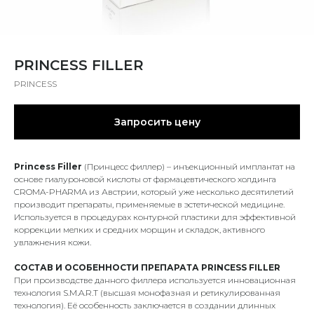
PRINCESS FILLER
PRINCESS
Запросить цену
Princess Filler
(Принцесс филлер) – инъекционный имплантат на
основе гиалуроновой кислоты от фармацевтического холдинга
CROMA-PHARMA из Австрии, который уже несколько десятилетий
производит препараты, применяемые в эстетической медицине.
Используется в процедурах контурной пластики для эффективной
коррекции мелких и средних морщин и складок, активного
увлажнения кожи.
СОСТАВ И ОСОБЕННОСТИ ПРЕПАРАТА PRINCESS FILLER
При производстве данного филлера используется инновационная
технология S.M.A.R.T (высшая монофазная и ретикулированная
технология). Её особенность заключается в создании длинных