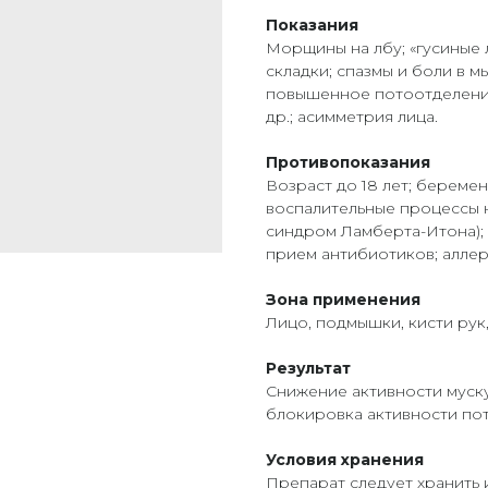
Показания
Морщины на лбу; «гусиные
складки; спазмы и боли в мы
повышенное потоотделение
др.; асимметрия лица.
Противопоказания
Возраст до 18 лет; береме
воспалительные процессы н
синдром Ламберта-Итона);
прием антибиотиков; аллер
Зона применения
Лицо, подмышки, кисти рук,
Результат
Снижение активности муску
блокировка активности пот
Условия хранения
Препарат следует хранить 