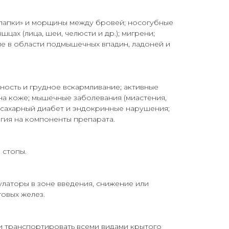
 лапки» и морщины между бровей; носогубные
шцах (лица, шеи, челюсти и др.); мигрени;
 в области подмышечных впадин, ладоней и
нность и грудное вскармливание; активные
а коже; мышечные заболевания (миастения,
 сахарный диабет и эндокринные нарушения;
гия на компоненты препарата.
 стопы.
латоры в зоне введения, снижение или
овых желез.
и транспортировать всеми видами крытого