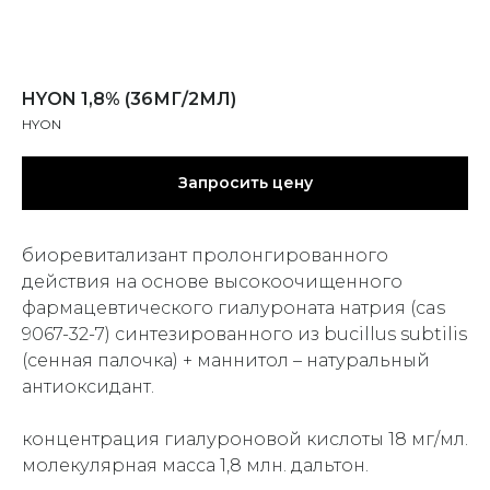
HYON 1,8% (36МГ/2МЛ)
HYON
Запросить цену
биоревитализант пролонгированного
действия на основе высокоочищенного
фармацевтического гиалуроната натрия (cas
9067-32-7) синтезированного из bucillus subtilis
(сенная палочка) + маннитол – натуральный
антиоксидант.
концентрация гиалуроновой кислоты 18 мг/мл.
молекулярная масса 1,8 млн. дальтон.