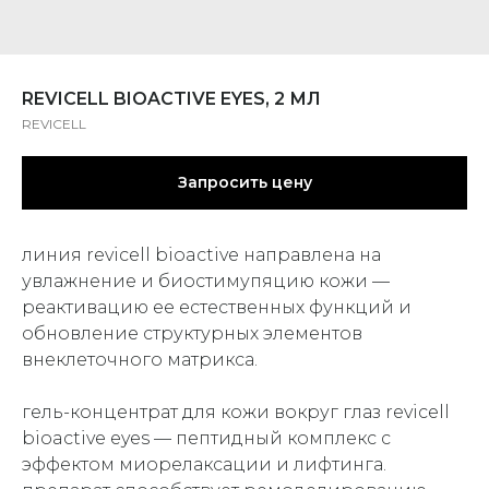
REVICELL BIOACTIVE EYES, 2 МЛ
REVICELL
Запросить цену
линия revicell bioactive направлена на
увлажнение и биостимупяцию кожи —
реактивацию ее естественных функций и
обновление структурных элементов
внеклеточного матрикса.
гель-концентрат для кожи вокруг глаз revicell
bioactive eyes — пептидный комплекс с
эффектом миорелаксации и лифтинга.