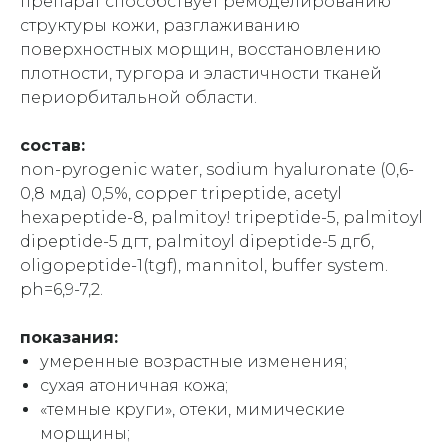
препарат способствует ремоделированию
структуры кожи, разглаживанию
поверхностных морщин, восстановлению
плотности, тургора и эластичности тканей
периорбитальной области.
состав:
non-pyrogenic water, sodium hyaluronate (0,6-
0,8 мда) 0,5%, соррег tripeptide, acetyl
hexapeptide-8, palmitoy! tripeptide-5, palmitoyl
dipeptide-5 дгт, palmitoyl dipeptide-5 дгб,
oligopeptide-1(tgf), mannitol, buffer system.
ph=6,9-7,2.
показания:
умеренные возрастные изменения;
сухая атоничная кожа;
«темные круги», отеки, мимические
морщины;