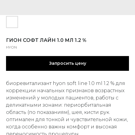
ГИОН СОФТ ЛАЙН 1.0 МЛ 1.2 %
HYON
Запросить цену
биоревитализант hyon soft line 1.0 ml 1.2 % для
коррекции начальных признаков возрастных
изменений у молодых пациентов, работы с
деликатными зонами: периорбитальная
область (по показаниям), шея, кисти рук.
оптимален для тонкой и чувствительной кожи,
когда особенно важны комфорт и высокая
переносимость процедуры.