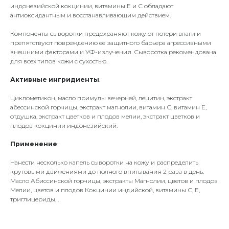
индонезийской кокцинии, витамины Е и С обладают
антиоксидантным и восстанавливающим действием.
Компоненты сыворотки предохраняют кожу от потери влаги и
препятствуют повреждению ее защитного барьера агрессивными
внешними факторами и УФ-излучения. Сыворотка рекомендована
для всех типов кожи с сухостью.
Активные ингридиенты
:
Циклометикон, масло примулы вечерней, лецитин, экстракт
абессинской горчицы, экстракт магнолии, витамин С, витамин Е,
отдушка, экстракт цветков и плодов мелии, экстракт цветков и
плодов кокцинии индонезийский.
Применение
:
Нанести несколько капель сыворотки на кожу и распределить
круговыми движениями до полного впитывания 2 раза в день.
Масло Абиссинской горчицы, экстракты Магнолии, цветов и плодов
Мелии, цветов и плодов Кокцинии индийской, витамины С, Е,
триглицериды, .