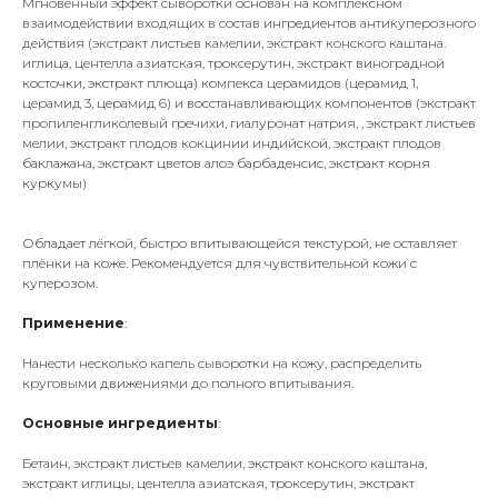
Мгновенный эффект сыворотки основан на комплексном
взаимодействии входящих в состав ингредиентов антикуперозного
действия (экстракт листьев камелии, экстракт конского каштана.
иглица, центелла азиатская, троксерутин, экстракт виноградной
косточки, экстракт плюща) компекса церамидов (церамид 1,
церамид 3, церамид 6) и восстанавливающих компонентов (экстракт
пропиленгликолевый гречихи, гиалуронат натрия, , экстракт листьев
мелии, экстракт плодов кокцинии индийской, экстракт плодов
баклажана, экстракт цветов алоэ барбаденсис, экстракт корня
куркумы)
Обладает лёгкой, быстро впитывающейся текстурой, не оставляет
плёнки на коже. Рекомендуется для чувствительной кожи с
куперозом.
Применение
:
Нанести несколько капель сыворотки на кожу, распределить
круговыми движениями до полного впитывания.
Основные ингредиенты
:
Бетаин, экстракт листьев камелии, экстракт конского каштана,
экстракт иглицы, центелла азиатская, троксерутин, экстракт