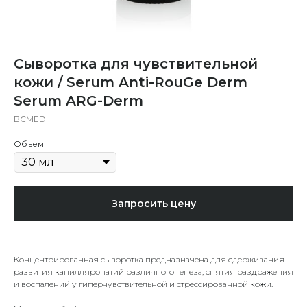
Сыворотка для чувствительной
кожи / Serum Anti-RouGe Derm
Serum ARG-Derm
BCMED
Объем
Запросить цену
Концентрированная сыворотка предназначена для сдерживания
развития капилляропатий различного генеза, снятия раздражения
и воспалений у гиперчувствительной и стрессированной кожи.